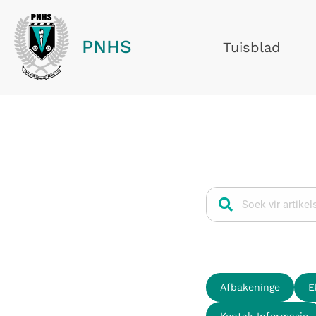
PNHS
Tuisblad
Gewilde soektogt
Afbakeninge
E
Kontak Informasie