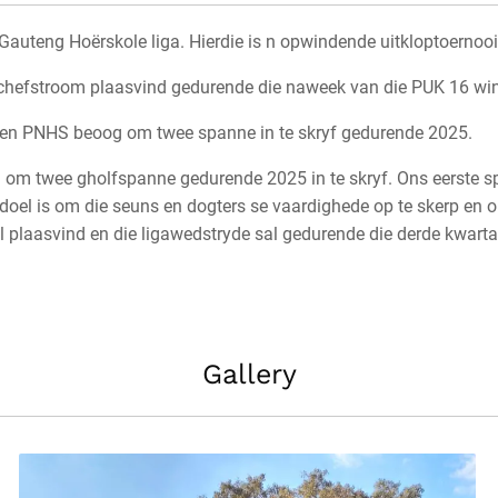
auteng Hoërskole liga. Hierdie is n opwindende uitkloptoernooi
chefstroom plaasvind gedurende die naweek van die PUK 16 wint
l en PNHS beoog om twee spanne in te skryf gedurende 2025.
om twee gholfspanne gedurende 2025 in te skryf. Ons eerste spa
s doel is om die seuns en dogters se vaardighede op te skerp en 
 plaasvind en die ligawedstryde sal gedurende die derde kwarta
Gallery