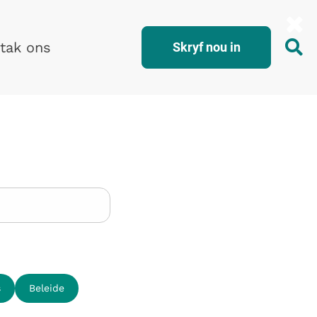
tak ons
Skryf nou in
s
Beleide