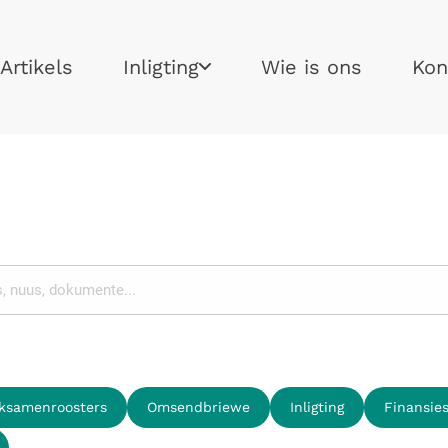
Artikels
Inligting
Wie is ons
Kon
Waarna is jy opsoek?
e
ksamenroosters
Omsendbriewe
Inligting
Finansie