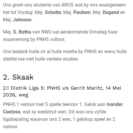
Ons groet ons studente van AROS wat by ons waargeneem
het tot Vrydag: Mej.
Schutte
, Mej.
Paulsen
, Mej.
Dugand
en
Mej.
Johnson
.
Mej.
S. Botha
van NWU sal eerskomende Dinsdag haar
waarneming by PNHS voltooi.
Ons bedank hulle vir al hulle insette by PNHS en wens hulle
sterkte toe met hulle verdere studies.
2. Skaak
2.1 Distrik Liga 5: PNHS v/s Gerrit Maritz, 14 Mei
2026, weg
PNHS 1 verloor met 5 spelle teenoor 1. Geluk aan
Ivander
Coetzee
, wat sy wedstryd wen. Dit was ons vyfde
ligabepaling waarvan ons 2 wen, 1 gelykop speel en 2
verloor.