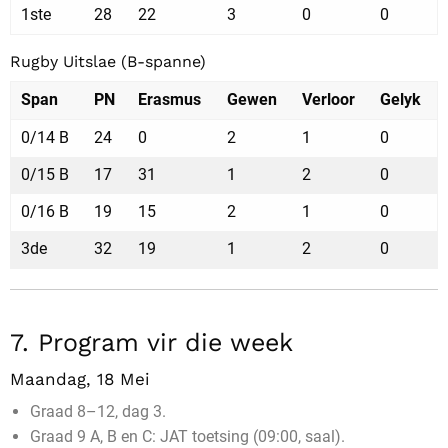
1ste
28
22
3
0
0
Rugby Uitslae (B-spanne)
Span
PN
Erasmus
Gewen
Verloor
Gelyk
0/14 B
24
0
2
1
0
0/15 B
17
31
1
2
0
0/16 B
19
15
2
1
0
3de
32
19
1
2
0
7. Program vir die week
Maandag, 18 Mei
Graad 8–12, dag 3.
Graad 9 A, B en C: JAT toetsing (09:00, saal).