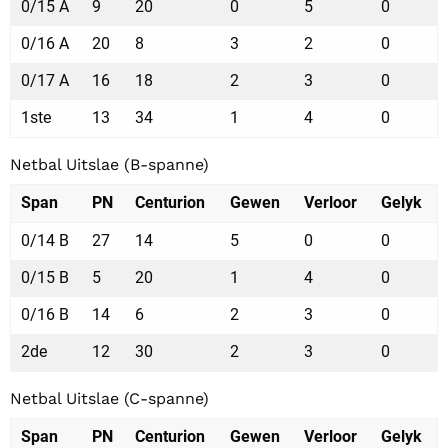
0/15 A
9
20
0
5
0
0/16 A
20
8
3
2
0
0/17 A
16
18
2
3
0
1ste
13
34
1
4
0
Netbal Uitslae (B-spanne)
Span
PN
Centurion
Gewen
Verloor
Gelyk
0/14 B
27
14
5
0
0
0/15 B
5
20
1
4
0
0/16 B
14
6
2
3
0
2de
12
30
2
3
0
Netbal Uitslae (C-spanne)
Span
PN
Centurion
Gewen
Verloor
Gelyk