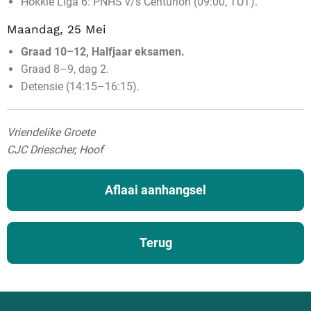
Hokkie Liga 6: PNHS v/s Centurion (09:00, TUT).
Maandag, 25 Mei
Graad 10–12, Halfjaar eksamen.
Graad 8–9, dag 2.
Detensie (14:15–16:15).
Vriendelike Groete
CJC Driescher, Hoof
Aflaai aanhangsel
Terug