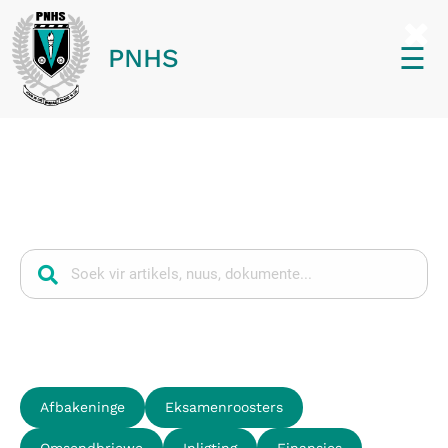
☰
PNHS
Waarna is jy opsoek?
Gewilde soektogte
Afbakeninge
Eksamenroosters
Omsendbriewe
Inligting
Finansies