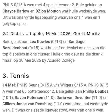
PNHS 0/15 A wen met 4 spelle teenoor 2. Baie geluk aan
Chayce Barlow
en
DZion Mouton
wat hulle wedstryde wen.
Dit was ons vyfde ligabepaling waarvan ons 4 wen en 1
gelykop speel.
2.2 Distrik Uitspele, 16 Mei 2026, Gerrit Maritz
Baie geluk aan
Lex Bowles
(0/18) en
Santiago
Bezuidenhout
(0/15) wat hulself onderskei as deel van die
top 6 spelers in ons cluster. Hulle dring deur na die distrik
finaal op 30 Mei 2026 by Acudeo College.
3. Tennis
14 Mei:
PNHS Seuns 0/15 A v/s Wilgers 0/15 A. PNHS 0/15
A wen met 65 potte teenoor 2. Baie geluk aan
Phillip Beukes
(10-1),
Raven Petersen
(11-0),
Dario van Deventer
(11-0) en
Cilliers Janse van Rensburg
(11-0) wat almal hul wedstryde
wen. Dit was ons sesde ligawedstryd, waarvan ons 6 wen.