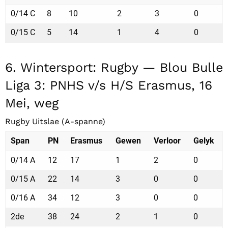
0/14 C
8
10
2
3
0
0/15 C
5
14
1
4
0
6. Wintersport: Rugby — Blou Bulle
Liga 3: PNHS v/s H/S Erasmus, 16
Mei, weg
Rugby Uitslae (A-spanne)
Span
PN
Erasmus
Gewen
Verloor
Gelyk
0/14 A
12
17
1
2
0
0/15 A
22
14
3
0
0
0/16 A
34
12
3
0
0
2de
38
24
2
1
0