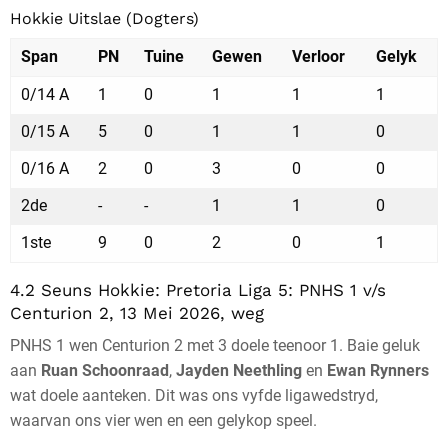
Hokkie Uitslae (Dogters)
Span
PN
Tuine
Gewen
Verloor
Gelyk
0/14 A
1
0
1
1
1
0/15 A
5
0
1
1
0
0/16 A
2
0
3
0
0
2de
-
-
1
1
0
1ste
9
0
2
0
1
4.2 Seuns Hokkie: Pretoria Liga 5: PNHS 1 v/s
Centurion 2, 13 Mei 2026, weg
PNHS 1 wen Centurion 2 met 3 doele teenoor 1. Baie geluk
aan
Ruan Schoonraad
,
Jayden Neethling
en
Ewan Rynners
wat doele aanteken. Dit was ons vyfde ligawedstryd,
waarvan ons vier wen en een gelykop speel.